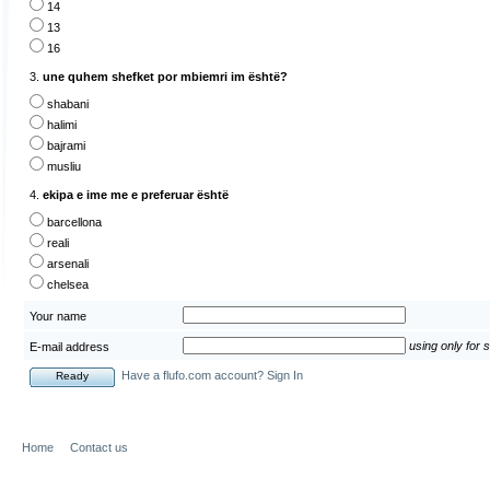
14
13
16
3.
une quhem shefket por mbiemri im është?
shabani
halimi
bajrami
musliu
4.
ekipa e ime me e preferuar është
barcellona
reali
arsenali
chelsea
Your name
using only for 
E-mail address
Have a flufo.com account? Sign In
Home
Contact us